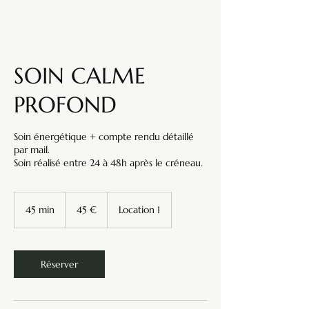
SOIN CALME
PROFOND
Soin énergétique + compte rendu détaillé
par mail.
Soin réalisé entre 24 à 48h après le créneau.
45
euros
45 min
4
45 €
Location 1
5
m
i
n
Réserver