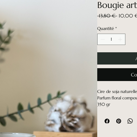
Bougie art
Prix
 13,80 € 
10,00 
original
Quantité
*
Co
Cire de soja naturell
Parfum floral compos
350 gr
Combustion 25h
Expédition 24h à 48