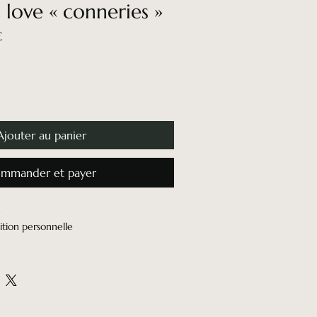
 love « conneries »
Prix
€
promotionnel
Ajouter au panier
mmander et payer
e
ition personnelle
h